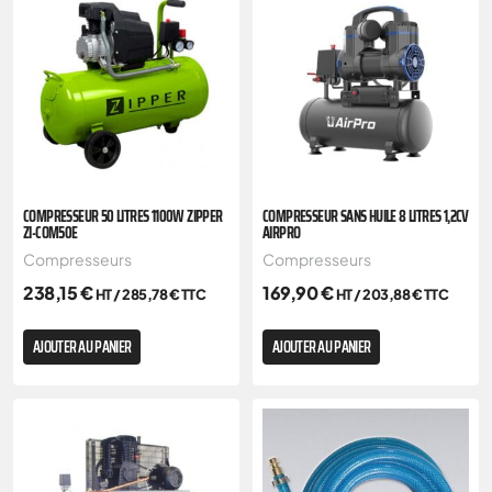
COMPRESSEUR 50 LITRES 1100W ZIPPER
COMPRESSEUR SANS HUILE 8 LITRES 1,2CV
ZI-COM50E
AIRPRO
Compresseurs
Compresseurs
238,15
€
169,90
€
HT /
285,78
€
TTC
HT /
203,88
€
TTC
AJOUTER AU PANIER
AJOUTER AU PANIER