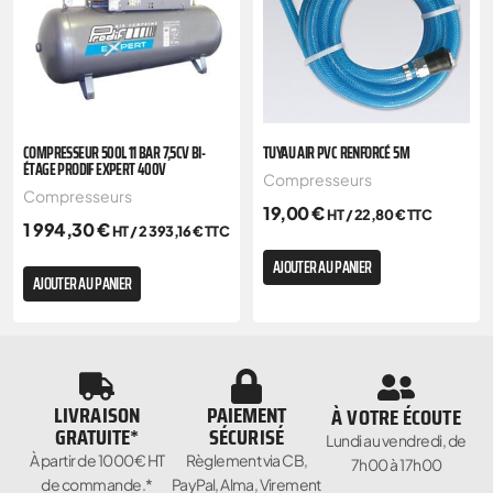
COMPRESSEUR 500L 11 BAR 7,5CV BI-
TUYAU AIR PVC RENFORCÉ 5M
ÉTAGE PRODIF EXPERT 400V
Compresseurs
Compresseurs
19,00
€
HT /
22,80
€
TTC
1 994,30
€
HT /
2 393,16
€
TTC
AJOUTER AU PANIER
AJOUTER AU PANIER
LIVRAISON
PAIEMENT
À VOTRE ÉCOUTE
GRATUITE*
SÉCURISÉ
Lundi au vendredi, de
À partir de 1000€ HT
Règlement via CB,
7h00 à 17h00
de commande.*
PayPal, Alma, Virement