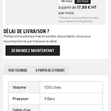
48 mois
60 mois
17,88 € HT
à partir de
par mois
*Réservé aux professionnels,
sous réserve d'éligibilité.
DÉLAI DE LIVRAISON ?
Mettez votre adresse mail et numéro de portable, nous vous
recontacterons par mail avec le délai.
DEMANDEZ MAINTENTANT
FICHE TECHNIQUE
A PROPOS DE CE PRODUIT
Volume
100 Litres
Pression
9 Bars
Débit d'air