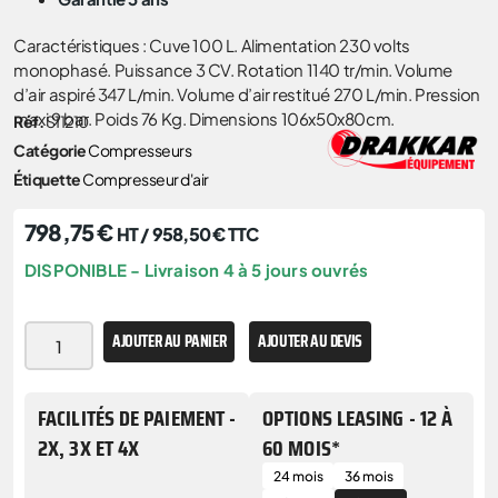
Caractéristiques : Cuve 100 L. Alimentation 230 volts
monophasé. Puissance 3 CV. Rotation 1140 tr/min. Volume
d’air aspiré 347 L/min. Volume d’air restitué 270 L/min. Pression
maxi 9 bar. Poids 76 Kg. Dimensions 106x50x80cm.
Réf.
S11210
Catégorie
Compresseurs
Étiquette
Compresseur d'air
798,75
€
HT /
958,50
€
TTC
DISPONIBLE - Livraison 4 à 5 jours ouvrés
AJOUTER AU PANIER
AJOUTER AU DEVIS
FACILITÉS DE PAIEMENT -
OPTIONS LEASING - 12 À
2X, 3X ET 4X
60 MOIS*
24 mois
36 mois