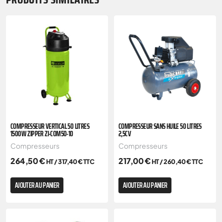
COMPRESSEUR VERTICAL 50 LITRES
COMPRESSEUR SANS HUILE 50 LITRES
1500W ZIPPER ZI-COM50-10
2,5CV
Compresseurs
Compresseurs
264,50
€
217,00
€
HT /
317,40
€
TTC
HT /
260,40
€
TTC
AJOUTER AU PANIER
AJOUTER AU PANIER