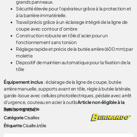
grands panneaux.
Sécurité élevée pour l’opérateur grâce à la protection et
à la barrière immatérielle.
Travail précis grâce à un éclairage intégré de la ligne de
coupe avec contour d’ombre
Construction robuste en tôle d’acier pour un
fonctionnement sans torsion
Réglage rapide et précis de la butée arrière (600 mm) par
molette
Dispositif de maintien automatique pour la fixation de la
tôle
Équipement inclus
: éclairage de la ligne de coupe, butée
arrière manuelle, supports avant en tôle, règle à butée latérale,
garde-boue avec cellules photoélectriques, pédale avec arrêt
d’urgence, couteau en acier à outils
Article non éligible à la
livraison gratuite
Réf.
06-1909BXL
Catégorie
Cisailles
Étiquette
Cisaille à tôle