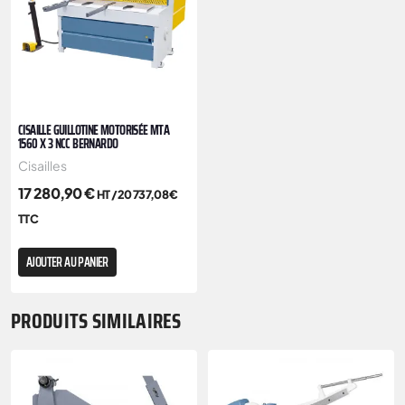
CISAILLE GUILLOTINE MOTORISÉE MTA
1560 X 3 NCC BERNARDO
Cisailles
17 280,90
€
HT /
20 737,08
€
TTC
AJOUTER AU PANIER
PRODUITS SIMILAIRES