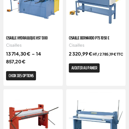
CISAILLE HYDRAULIQUE HST 1300
CISAILLE BERNARDO PTS 1050 E
Cisailles
Cisailles
13 714,30
€
–
14
2 320,99
€
HT /
2 785,19
€
TTC
857,20
€
AJOUTER AU PANIER
CHOIX DES OPTIONS