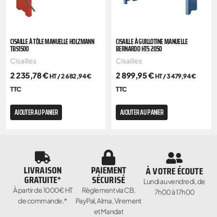
CISAILLE À TÔLE MANUELLE HOLZMANN
CISAILLE À GUILLOTINE MANUELLE
TBS1500
BERNARDO HTS 2050
Cisailles
Cisailles
2 235,78
€
2 899,95
€
HT /
2 682,94
€
HT /
3 479,94
€
TTC
TTC
AJOUTER AU PANIER
AJOUTER AU PANIER
LIVRAISON
PAIEMENT
À VOTRE ÉCOUTE
GRATUITE*
SÉCURISÉ
Lundi au vendredi, de
À partir de 1000€ HT
Règlement via CB,
7h00 à 17h00
de commande.*
PayPal, Alma, Virement
et Mandat