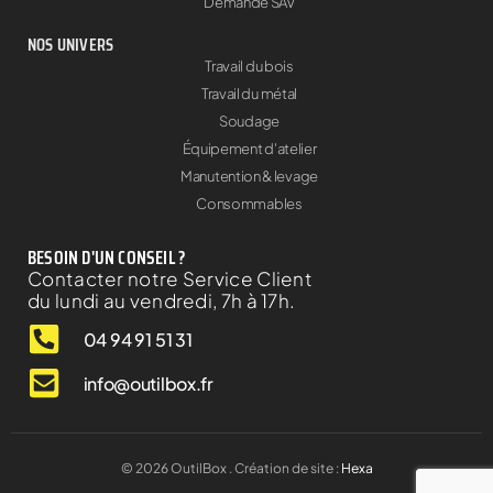
Demande SAV
NOS UNIVERS
Travail du bois
Travail du métal
Soudage
Équipement d'atelier
Manutention & levage
Consommables
BESOIN D'UN CONSEIL ?
Contacter notre Service Client
du lundi au vendredi, 7h à 17h.
04 94 91 51 31
info@outilbox.fr
©
2026
OutilBox . Création de site :
Hexa