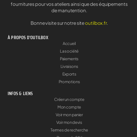
fournitures pour vos ateliers ainsi que des équipements
de manutention.
Bonne visite sur notre site
outilbox.fr
.
À PROPOS D'OUTILBOX
Accueil
La société
Paiements
Livraisons
Exports
Promotions
INFOS & LIENS
Créer un compte
Mon compte
Voir mon panier
Voir mon devis
Termes de recherche