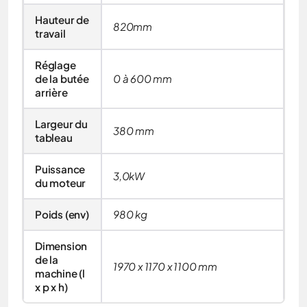
Hauteur de
820mm
travail
Réglage
de la butée
0 à 600 mm
arrière
Largeur du
380 mm
tableau
Puissance
3,0kW
du moteur
Poids (env)
980 kg
Dimension
de la
1970 x 1170 x 1100 mm
machine (l
x p x h)