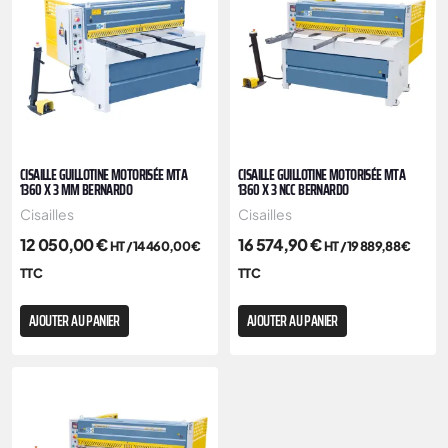
CISAILLE GUILLOTINE MOTORISÉE MTA
CISAILLE GUILLOTINE MOTORISÉE MTA
1360 X 3 MM BERNARDO
1360 X 3 NCC BERNARDO
Cisailles
Cisailles
12 050,00
€
16 574,90
€
HT /
14 460,00
€
HT /
19 889,88
€
TTC
TTC
AJOUTER AU PANIER
AJOUTER AU PANIER