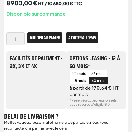
8 900,00
€
HT /
10 680,00
€
TTC
Disponible sur commande
AJOUTER AU PANIER
AJOUTER AU DEVIS
FACILITÉS DE PAIEMENT -
OPTIONS LEASING - 12 À
2X, 3X ET 4X
60 MOIS*
24 mois
36 mois
48 mois
60 mois
190,64 € HT
à partir de
par mois
*Réservé aux professionnels,
sous réserve d'éligibilité.
DÉLAI DE LIVRAISON ?
Mettez votre adresse mail et numéro de portable, nous vous
recontacterons par mail avec le délai.