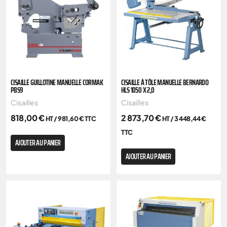
CISAILLE GUILLOTINE MANUELLE CORMAK
CISAILLE À TÔLE MANUELLE BERNARDO
PBS9
HLS 1050 X 2,0
Cisailles
Cisailles
818,00
€
2 873,70
€
HT /
981,60
€
TTC
HT /
3 448,44
€
TTC
AJOUTER AU PANIER
AJOUTER AU PANIER