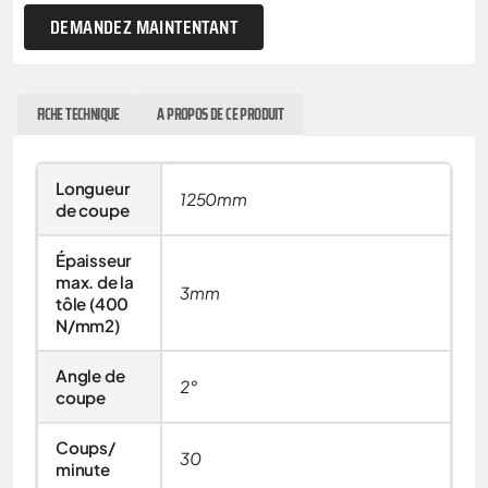
DEMANDEZ MAINTENTANT
FICHE TECHNIQUE
A PROPOS DE CE PRODUIT
Longueur
1250mm
de coupe
Épaisseur
max. de la
3mm
tôle (400
N/mm2)
Angle de
2°
coupe
Coups/
30
minute