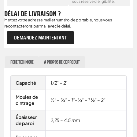
sous réserve d'éligibilité.
DÉLAI DE LIVRAISON ?
Mettez votre adresse mail et numéro de portable, nous vous
recontacterons par mail avec le délai.
DEMANDEZ MAINTENTANT
FICHE TECHNIQUE
A PROPOS DE CE PRODUIT
Capacité
1/2“ – 2“
Moules de
½“ – ¾“ – 1“- ¼“ – 1 ½“ – 2“
cintrage
Épaisseur
2,75 – 4,5 mm
de paroi