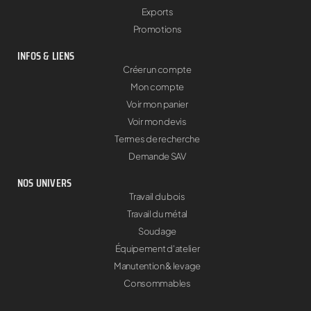
Exports
Promotions
INFOS & LIENS
Créer un compte
Mon compte
Voir mon panier
Voir mon devis
Termes de recherche
Demande SAV
NOS UNIVERS
Travail du bois
Travail du métal
Soudage
Équipement d'atelier
Manutention & levage
Consommables