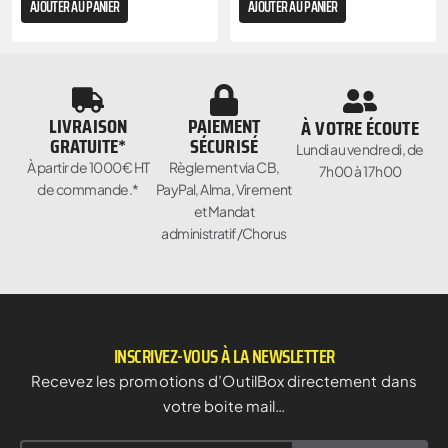
AJOUTER AU PANIER
AJOUTER AU PANIER
LIVRAISON
PAIEMENT
À VOTRE ÉCOUTE
GRATUITE*
SÉCURISÉ
Lundi au vendredi, de
À partir de 1000€ HT
Règlement via CB,
7h00 à 17h00
de commande.*
PayPal, Alma, Virement
et Mandat
administratif/Chorus
INSCRIVEZ-VOUS À LA NEWSLETTER
Recevez les promotions d’OutilBox directement dans
votre boite mail…