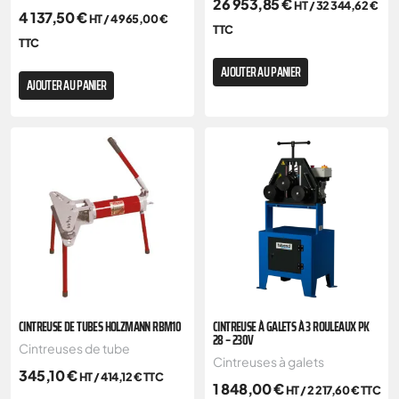
26 953,85
€
HT /
32 344,62
€
4 137,50
€
HT /
4 965,00
€
TTC
TTC
AJOUTER AU PANIER
AJOUTER AU PANIER
CINTREUSE DE TUBES HOLZMANN RBM10
CINTREUSE À GALETS À 3 ROULEAUX PK
28 – 230V
Cintreuses de tube
Cintreuses à galets
345,10
€
HT /
414,12
€
TTC
1 848,00
€
HT /
2 217,60
€
TTC