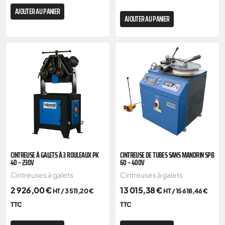
AJOUTER AU PANIER
AJOUTER AU PANIER
CINTREUSE À GALETS À 3 ROULEAUX PK
CINTREUSE DE TUBES SANS MANDRIN SPB
40 – 230V
60 – 400V
Cintreuses à galets
Cintreuses à galets
2 926,00
€
13 015,38
€
HT /
3 511,20
€
HT /
15 618,46
€
TTC
TTC