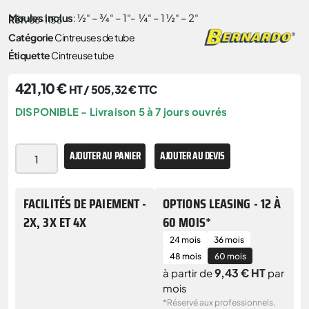
Moules inclus
: ½“ – ¾“ – 1“-
¼“ – 1 ½“ – 2“
Réf.
06-1156
Catégorie
Cintreuses de tube
Étiquette
Cintreuse tube
421,10
€
HT /
505,32
€
TTC
DISPONIBLE - Livraison 5 à 7 jours ouvrés
AJOUTER AU PANIER
AJOUTER AU DEVIS
FACILITÉS DE PAIEMENT -
OPTIONS LEASING - 12 À
2X, 3X ET 4X
60 MOIS*
24 mois
36 mois
48 mois
60 mois
9,43 € HT
à partir de
par
mois
*Réservé aux professionnels,