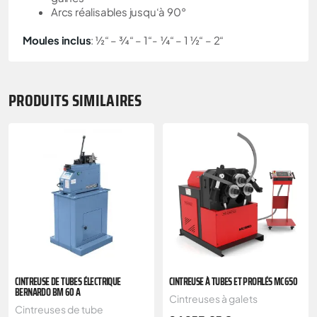
Arcs réalisables jusqu‘à 90°
Moules inclus
: ½“ – ¾“ – 1“-
¼“ – 1 ½“ – 2“
PRODUITS SIMILAIRES
CINTREUSE DE TUBES ÉLECTRIQUE
CINTREUSE À TUBES ET PROFILÉS MC650
BERNARDO BM 60 A
Cintreuses à galets
Cintreuses de tube