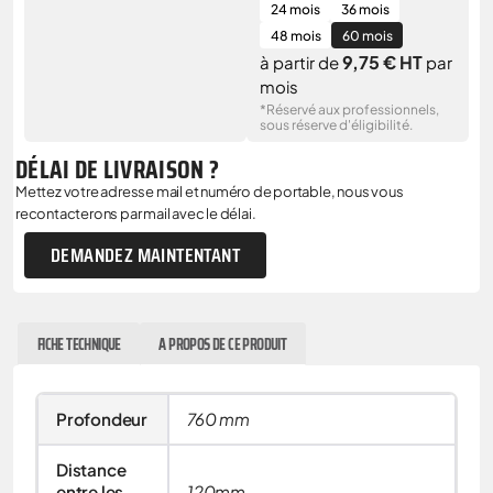
24 mois
36 mois
48 mois
60 mois
9,75 € HT
à partir de
par
mois
*Réservé aux professionnels,
sous réserve d'éligibilité.
DÉLAI DE LIVRAISON ?
Mettez votre adresse mail et numéro de portable, nous vous
recontacterons par mail avec le délai.
DEMANDEZ MAINTENTANT
FICHE TECHNIQUE
A PROPOS DE CE PRODUIT
Profondeur
760 mm
Distance
entre les
120mm