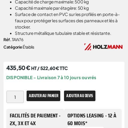
Capacité de charge maximale: 500 kg
Capacité maximale par étagère: 50 kg
Surface de contact en PVC sur les profilés en porte-à-
faux pour protéger les surfaces des panneaux et lés à
stocker.
Structure métallique tubulaire stable et résistante.
Réf.
TAW76
Catégorie
Établis
435,50
€
HT /
522,60
€
TTC
DISPONIBLE - Livraison 7 à 10 jours ouvrés
AJOUTER AU PANIER
AJOUTER AU DEVIS
FACILITÉS DE PAIEMENT -
OPTIONS LEASING - 12 À
2X, 3X ET 4X
60 MOIS*