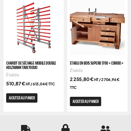
CHARIOT DE SÉCHAGE MOBILE DOUBLE
ETABLI EN BOIS SUPERB 1700 « COMBO »
HOLZMANN TAW70DUO
Établis
Établis
2 255,80
€
HT /
2 706,96
€
510,87
€
HT /
613,04
€
TTC
TTC
AJOUTER AU PANIER
AJOUTER AU PANIER