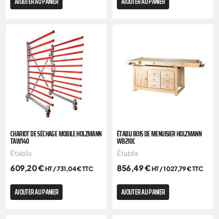
AJOUTER AU PANIER
AJOUTER AU PANIER
CHARIOT DE SÉCHAGE MOBILE HOLZMANN
ÉTABLI BOIS DE MENUISIER HOLZMANN
TAW140
WB210C
Établis
Établis
609,20
€
856,49
€
HT /
731,04
€
TTC
HT /
1 027,79
€
TTC
AJOUTER AU PANIER
AJOUTER AU PANIER