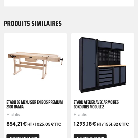
PRODUITS SIMILAIRES
ÉTABLI DE MENUISIER EN BOIS PREMIUM
ÉTABLI ATELIER AVEC ARMOIRES
2100 RAMIA
BOXOUTILS MODULE 2
Établis
Établis
854,21
€
1 293,18
€
HT /
1 025,05
€
TTC
HT /
1 551,82
€
TTC