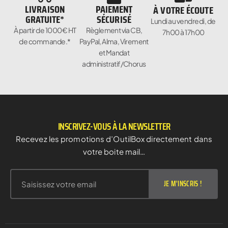
LIVRAISON
PAIEMENT
À VOTRE ÉCOUTE
GRATUITE*
SÉCURISÉ
Lundi au vendredi, de
À partir de 1000€ HT
Règlement via CB,
7h00 à 17h00
de commande.*
PayPal, Alma, Virement
et Mandat
administratif/Chorus
INSCRIVEZ-VOUS À LA NEWSLETTER
Recevez les promotions d’OutilBox directement dans
votre boite mail…
JE M'INSCRIS !