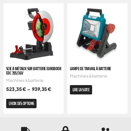
SCIE À MÉTAUX SUR BATTERIE EUROBOOR
LAMPE DE TRAVAIL À BATTERIE
EDC 355/36V
Machines à batterie
Machines à batterie
523,35
€
–
939,35
€
LIRE LA SUITE
CHOIX DES OPTIONS