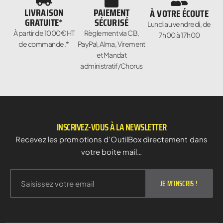
LIVRAISON
PAIEMENT
À VOTRE ÉCOUTE
GRATUITE*
SÉCURISÉ
Lundi au vendredi, de
À partir de 1000€ HT
Règlement via CB,
7h00 à 17h00
de commande.*
PayPal, Alma, Virement
et Mandat
administratif/Chorus
INSCRIVEZ-VOUS À LA NEWSLETTER
Recevez les promotions d’OutilBox directement dans
votre boite mail…
JE M'INSCRIS !