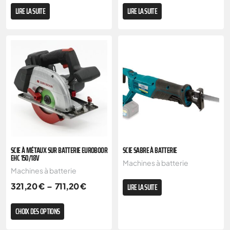
LIRE LA SUITE
LIRE LA SUITE
SCIE À MÉTAUX SUR BATTERIE EUROBOOR
SCIE SABRE À BATTERIE
EHC 150/18V
Machines à batterie
Machines à batterie
321,20
€
–
711,20
€
LIRE LA SUITE
CHOIX DES OPTIONS