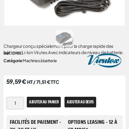
Chargeur conçu spécialement pour la charge rapide des
batteries Li-Ion Virutex.Avec indicateurs de niveau de batterie.
Réf.
CH80
Catégorie
Machines à batterie
59,59
€
HT /
71,51
€
TTC
AJOUTER AU PANIER
AJOUTER AU DEVIS
FACILITÉS DE PAIEMENT -
OPTIONS LEASING - 12 À