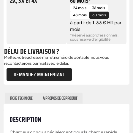
2X, 3X ET 4X
60 MOIS*
24 mois
36 mois
48 mois
60 mois
1,33 € HT
à partir de
par
mois
*Réservé aux professionnels,
sous réserve d'éligibilité.
DÉLAI DE LIVRAISON ?
Mettez votre adresse mail et numéro de portable, nous vous
recontacterons par mail avec le délai.
DEMANDEZ MAINTENTANT
FICHE TECHNIQUE
A PROPOS DE CE PRODUIT
DESCRIPTION
Chargeur conçu spécialement pour la charge rapide