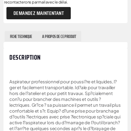
recontacterons par mail avec le délai.
DEMANDEZ MAINTENTANT
FICHE TECHNIQUE
A PROPOS DE CE PRODUIT
DESCRIPTION
Aspirateur professionnel pour poussi?re et liquides, l?
ger et facilement transportable. Id?ale pour travailler
hors de l?atelier et pour petit travaux. Sp?cialement
con?u pour brancher des machines et outils ?
lectriques. Gr?ce ? sa puissance il permet un travail plus
confortable et s?r. Equip? d?une prise pour branchage
d?outils ?lectriques avec prise ?lectronique sp?ciale qui
active l?aspirateur lors du d?marrage de l?outil branch?
et l?arr?te quelques secondes apr?s le d?brayage de