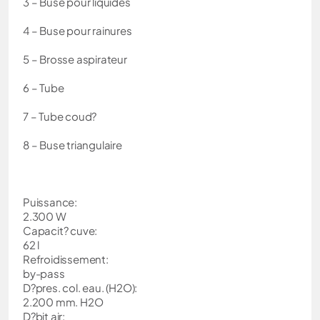
3 – Buse pour liquides
4 – Buse pour rainures
5 – Brosse aspirateur
6 – Tube
7 – Tube coud?
8 – Buse triangulaire
Puissance:
2.300 W
Capacit? cuve:
62 l
Refroidissement:
by-pass
D?pres. col. eau. (H2O):
2.200 mm. H2O
D?bit air: