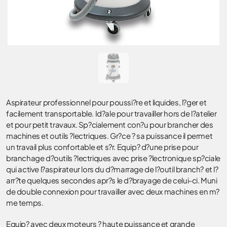
Aspirateur professionnel pour poussi?re et liquides, l?ger et
facilement transportable. Id?ale pour travailler hors de l?atelier
et pour petit travaux. Sp?cialement con?u pour brancher des
machines et outils ?lectriques. Gr?ce ? sa puissance il permet
un travail plus confortable et s?r. Equip? d?une prise pour
branchage d?outils ?lectriques avec prise ?lectronique sp?ciale
qui active l?aspirateur lors du d?marrage de l?outil branch? et l?
arr?te quelques secondes apr?s le d?brayage de celui-ci. Muni
de double connexion pour travailler avec deux machines en m?
me temps.
Equip? avec deux moteurs ? haute puissance et grande