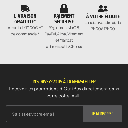
LIVRAISON
PAIEMENT
À VOTRE ÉCOUTE
GRATUITE*
SÉCURISÉ
Lundi au vendredi, de
À partir de 1000€ HT
Règlement via CB,
7h00 à 17h00
de commande.*
PayPal, Alma, Virement
et Mandat
administratif/Chorus
INSCRIVEZ-VOUS À LA NEWSLETTER
Recevez les promotions d’OutilBox directement dans
votre boite mail…
JE M'INSCRIS !