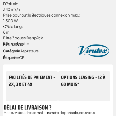
D?bit air:
340 m?/h
Prise pour outils ?lectriques connexion max.:
1.500 W
C?ble long:
8 m
Filtre ? poussi?re sp?cial
Filtre polyester
Réf.
AS382L
Catégorie
Aspirateurs
Étiquette
CE
FACILITÉS DE PAIEMENT -
OPTIONS LEASING - 12 À
2X, 3X ET 4X
60 MOIS*
DÉLAI DE LIVRAISON ?
Mettez votre adresse mail et numéro de portable, nous vous