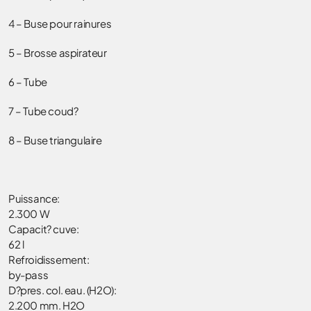
4 – Buse pour rainures
5 – Brosse aspirateur
6 – Tube
7 – Tube coud?
8 – Buse triangulaire
Puissance:
2.300 W
Capacit? cuve:
62 l
Refroidissement:
by-pass
D?pres. col. eau. (H2O):
2.200 mm. H2O