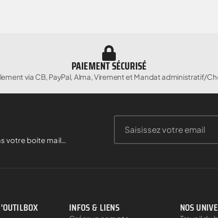
PAIEMENT SÉCURISÉ
lement via CB, PayPal, Alma, Virement et Mandat administratif/Ch
s votre boite mail…
D'OUTILBOX
INFOS & LIENS
NOS UNIV