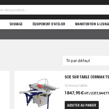
SOUDAGE
ÉQUIPEMENT D'ATELIER
MANUTENTION & LEVAG
SCIE SUR TABLE CORMAK T
Scies sur table
1 847,95
€
HT /
2 217,54
€
T
AJOUTER AU PANIER