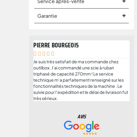
Service après-vente
Garantie
PIERRE BOURGEOIS
AN






Je suis très satisfait de ma commande chez
Je 
outilbox. J’ai commandé une scie à ruban
ent
triphasé de capacité 270mm ! Le service
l'é
technique m’a parfaitement renseigné sur les
cor
fonctionnalités techniques de la machine . Le
trè
suivie pour l’expédition et le délai de livraison fut
et 
très sérieux.
ou 
AVIS