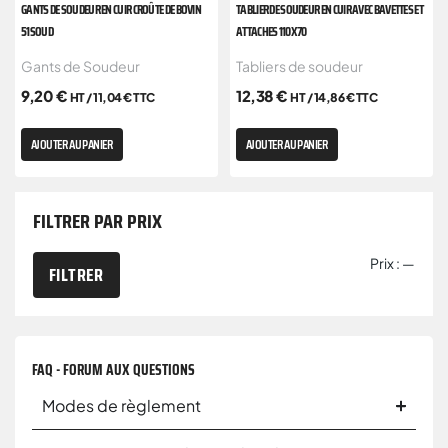
GANTS DE SOUDEUR EN CUIR CROÛTE DE BOVIN
TABLIER DE SOUDEUR EN CUIR AVEC BAVETTES ET
51SOUD
ATTACHES 110X70
Gants de Soudeur
Tabliers de soudeur
9,20
€
12,38
€
HT /
11,04
€
TTC
HT /
14,86
€
TTC
AJOUTER AU PANIER
AJOUTER AU PANIER
FILTRER PAR PRIX
Prix :
—
FILTRER
FAQ - FORUM AUX QUESTIONS
Modes de règlement