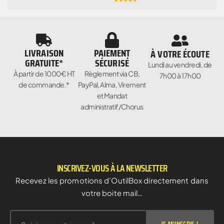
LIVRAISON
PAIEMENT
À VOTRE ÉCOUTE
GRATUITE*
SÉCURISÉ
Lundi au vendredi, de
À partir de 1000€ HT
Règlement via CB,
7h00 à 17h00
de commande.*
PayPal, Alma, Virement
et Mandat
administratif/Chorus
INSCRIVEZ-VOUS À LA NEWSLETTER
Recevez les promotions d’OutilBox directement dans
votre boite mail…