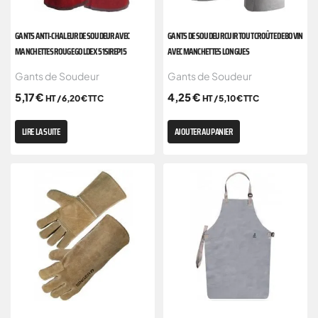
GANTS ANTI-CHALEUR DE SOUDEUR AVEC
GANTS DE SOUDEUR CUIR TOUT CROÛTE DE BOVIN
MANCHETTES ROUGE GOLDEX 51SIREP15
AVEC MANCHETTES LONGUES
Gants de Soudeur
Gants de Soudeur
5,17
€
4,25
€
HT /
6,20
€
TTC
HT /
5,10
€
TTC
LIRE LA SUITE
AJOUTER AU PANIER