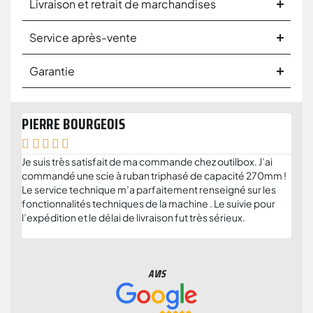
Livraison et retrait de marchandises
Service après-vente
Garantie
PIERRE BOURGEOIS
ANT







Je suis très satisfait de ma commande chez outilbox. J’ai
Je r
commandé une scie à ruban triphasé de capacité 270mm !
serv
Le service technique m’a parfaitement renseigné sur les
solu
fonctionnalités techniques de la machine . Le suivie pour
plus
l’expédition et le délai de livraison fut très sérieux.
et c
parti
AVIS