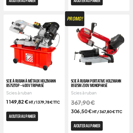
AJOUTER AU PANIER
AJOUTER AU PANIER
PROMO!
SCIE À RUBAN À MÉTAUX HOLZMANN
SCIE À RUBAN PORTATIVE HOLZMANN
BS712TOP – 400V TRIPHASÉ
BS125M 230V MONOPHASÉ
Scies à ruban
Scies à ruban
1 149,82
€
367,90
€
HT /
1 379,78
€
TTC
306,50
€
HT /
367,80
€
TTC
AJOUTER AU PANIER
AJOUTER AU PANIER