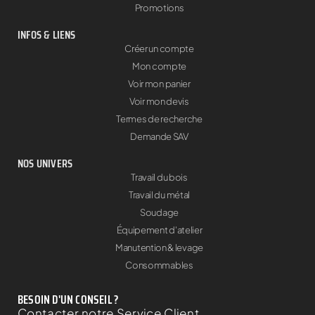
Promotions
INFOS & LIENS
Créer un compte
Mon compte
Voir mon panier
Voir mon devis
Termes de recherche
Demande SAV
NOS UNIVERS
Travail du bois
Travail du métal
Soudage
Équipement d'atelier
Manutention & levage
Consommables
BESOIN D'UN CONSEIL ?
Contacter notre Service Client