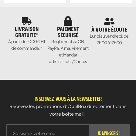
LIVRAISON
PAIEMENT
À VOTRE ÉCOUTE
GRATUITE*
SÉCURISÉ
Lundi au vendredi, de
À partir de 1000€ HT
Règlement via CB,
7h00 à 17h00
de commande.*
PayPal, Alma, Virement
et Mandat
administratif/Chorus
INSCRIVEZ-VOUS À LA NEWSLETTER
Recevez les promotions d’OutilBox directement dans
votre boite mail…
JE M'INSCRIS !