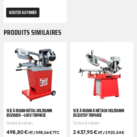
AJOUTER AU PANIER
PRODUITS SIMILAIRES
SCIE À RUBAN MÉTAL HOLZMANN
SCIE À RUBAN À MÉTAUX HOLZMANN
BS128HDR – 400V TRIPHASÉ
BS320TOP TRIPHASÉ
Scies à ruban
Scies à ruban
498,80
€
2 437,95
€
HT /
598,56
€
TTC
HT /
2 925,54
€