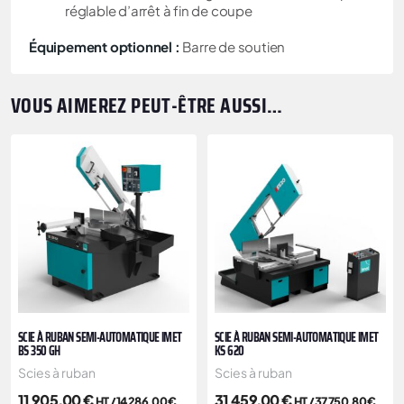
réglable d’arrêt à fin de coupe
Équipement optionnel :
Barre de soutien
VOUS AIMEREZ PEUT-ÊTRE AUSSI…
SCIE À RUBAN SEMI-AUTOMATIQUE IMET
SCIE À RUBAN SEMI-AUTOMATIQUE IMET
BS 350 GH
KS 620
Scies à ruban
Scies à ruban
11 905,00
€
31 459,00
€
HT /
14 286,00
€
HT /
37 750,80
€