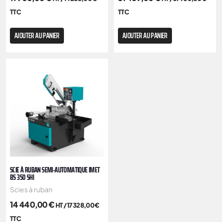
TTC
TTC
AJOUTER AU PANIER
AJOUTER AU PANIER
SCIE À RUBAN SEMI-AUTOMATIQUE IMET
BS 350 SHI
Scies à ruban
14 440,00
€
HT /
17 328,00
€
TTC