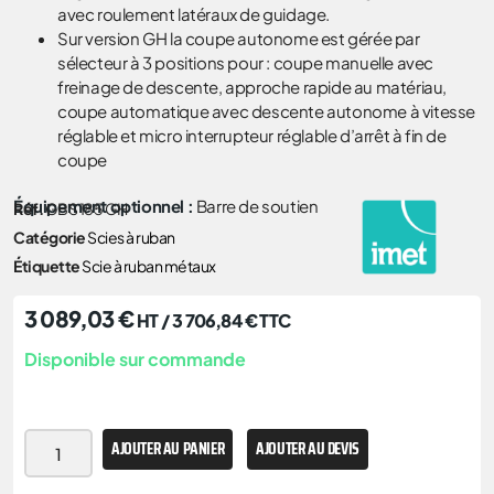
avec roulement latéraux de guidage.
Sur version GH la coupe autonome est gérée par
sélecteur à 3 positions pour : coupe manuelle avec
freinage de descente, approche rapide au matériau,
coupe automatique avec descente autonome à vitesse
réglable et micro interrupteur réglable d’arrêt à fin de
coupe
Équipement optionnel :
Barre de soutien
Réf.
GBS 185 GH
Catégorie
Scies à ruban
Étiquette
Scie à ruban métaux
3 089,03
€
HT /
3 706,84
€
TTC
Disponible sur commande
AJOUTER AU PANIER
AJOUTER AU DEVIS