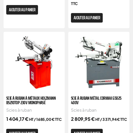
TTC
AJOUTER AU PANIER
AJOUTER AU PANIER
SCIE À RUBAN À MÉTAUX HOLZMANN
SCIE À RUBAN MÉTAL CORMAK G5025
BS210TOP 230V MONOPHASÉ
400V
Scies à ruban
Scies à ruban
1 404,17
€
2 809,95
€
HT /
1 685,00
€
TTC
HT /
3 371,94
€
TTC