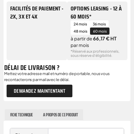
FACILITÉS DE PAIEMENT -
OPTIONS LEASING - 12 À
2X, 3X ET 4X
60 MOIS*
24 mois
36 mois
48 mois
60 mois
66,17 € HT
à partir de
par mois
*Réservé aux professionnels,
sous réserve d'éligibilité.
DÉLAI DE LIVRAISON ?
Mettez votre adresse mail et numéro de portable, nous vous
recontacterons par mail avec le délai.
DEMANDEZ MAINTENTANT
FICHE TECHNIQUE
A PROPOS DE CE PRODUIT