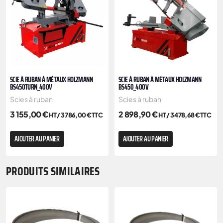
SCIE À RUBAN À MÉTAUX HOLZMANN
SCIE À RUBAN À MÉTAUX HOLZMANN
BS450TURN_400V
BS450_400V
Scies à ruban
Scies à ruban
3 155,00
€
2 898,90
€
HT /
3 786,00
€
TTC
HT /
3 478,68
€
TTC
AJOUTER AU PANIER
AJOUTER AU PANIER
PRODUITS SIMILAIRES