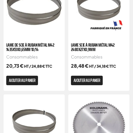
LAME DE SCIE À RUBAN MÉTAL M42
LAME SCIE À RUBAN MÉTAL M42
1435X13X0,65MM 10/14
2480X27X0,9MM
Consommables
Consommables
20,73
€
28,48
€
HT /
24,88
€
TTC
HT /
34,18
€
TTC
AJOUTER AU PANIER
AJOUTER AU PANIER