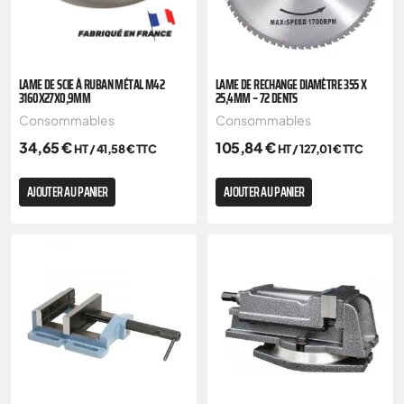
LAME DE SCIE À RUBAN MÉTAL M42
LAME DE RECHANGE DIAMÈTRE 355 X
3160X27X0,9MM
25,4MM – 72 DENTS
Consommables
Consommables
34,65
€
105,84
€
HT /
41,58
€
TTC
HT /
127,01
€
TTC
AJOUTER AU PANIER
AJOUTER AU PANIER