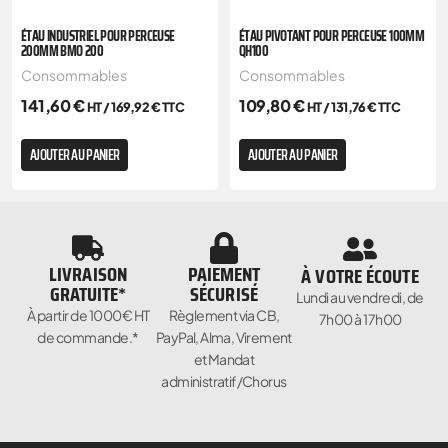
ÉTAU INDUSTRIEL POUR PERCEUSE
ÉTAU PIVOTANT POUR PERCEUSE 100MM
200MM BMO 200
QH100
Consommables
Consommables
141,60
€
109,80
€
HT /
169,92
€
TTC
HT /
131,76
€
TTC
AJOUTER AU PANIER
AJOUTER AU PANIER
LIVRAISON
PAIEMENT
À VOTRE ÉCOUTE
GRATUITE*
SÉCURISÉ
Lundi au vendredi, de
À partir de 1000€ HT
Règlement via CB,
7h00 à 17h00
de commande.*
PayPal, Alma, Virement
et Mandat
administratif/Chorus