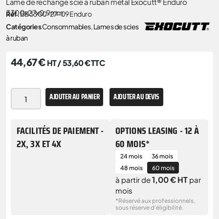
Lame de rechange scie à ruban métal Exocutt® Enduro
3300x27x0,9mm
Réf.
BB3300-27-09 Enduro
Catégories
Consommables
,
Lames de scies
à ruban
44,67
€
HT /
53,60
€
TTC
AJOUTER AU PANIER
AJOUTER AU DEVIS
FACILITÉS DE PAIEMENT -
OPTIONS LEASING - 12 À
2X, 3X ET 4X
60 MOIS*
24 mois
36 mois
48 mois
60 mois
1,00 € HT
à partir de
par
mois
*Réservé aux professionnels,
sous réserve d'éligibilité.