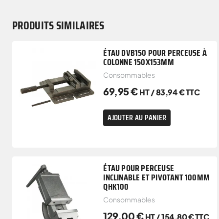
PRODUITS SIMILAIRES
ÉTAU DVB150 POUR PERCEUSE À
COLONNE 150X153MM
Consommables
69,95
€
HT /
83,94
€
TTC
AJOUTER AU PANIER
ÉTAU POUR PERCEUSE
INCLINABLE ET PIVOTANT 100MM
QHK100
Consommables
129,00
€
HT /
154,80
€
TTC