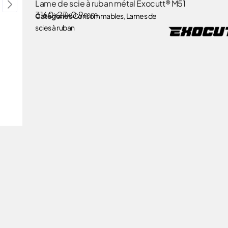
Lame de scie à ruban métal Exocutt® M51
3160x27x0,9mm.
Catégories
Consommables
,
Lames de
scies à ruban