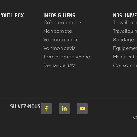
D'OUTILBOX
INFOS & LIENS
NOS UNIV
Créer un compte
Travail du 
Mon compte
Travail du 
Voir mon panier
Soudage
Voir mon devis
Équipement
Termes de recherche
Manutenti
s
Demande SAV
Consomm
SUIVEZ-NOUS
C