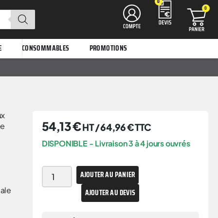
0
0
E
CONSOMMABLES
PROMOTIONS
ux
54,13
€
ne
HT /
64,96
€
TTC
DISPONIBLE - Livraison 3 à 4 jours ouvrés
AJOUTER AU PANIER
male
AJOUTER AU DEVIS