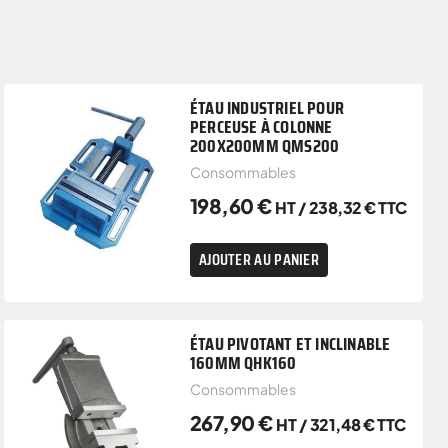
ÉTAU INDUSTRIEL POUR
PERCEUSE À COLONNE
200X200MM QMS200
Consommables
198,60
€
HT /
238,32
€
TTC
AJOUTER AU PANIER
ÉTAU PIVOTANT ET INCLINABLE
160MM QHK160
Consommables
267,90
€
HT /
321,48
€
TTC