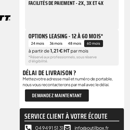
FACILITÉS DE PAIEMENT - 2X, 3X ET 4X
OPTIONS LEASING - 12 À 60 MOIS*
24 mois
36 mois
48 mois
60 mois
1,21 € HT
à partir de
par mois
*Réservé aux professionnels, sous réserve
d'éligibilité.
DÉLAI DE LIVRAISON ?
Mettez votre adresse mail et numéro de portable,
nous vous recontacterons par mail avec le délai.
DEMANDEZ MAINTENTANT
SERVICE CLIENT À VOTRE ÉCOUTE
04 94 91 51 31
info@outilbox.fr