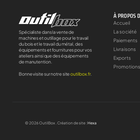
À PROPOS 
Accueil
La société
Spécialiste dans la vente de
machines et outillage pour le travail
Paiements
du bois et le travail du métal, des
Livraisons
équipements et fournitures pour vos
ateliers ainsi que des équipements
Exports
de manutention.
Promotion
Bonne visite sur notre site
outilbox.fr
.
©
2026
OutilBox . Création de site :
Hexa