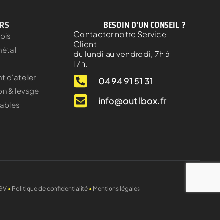
ERS
BESOIN D'UN CONSEIL ?
Contacter notre Service
bois
Client
métal
du lundi au vendredi, 7h à
17h.
 d'atelier
04 94 91 51 31
on & levage
info@outilbox.fr
ables
GV
•
Politique de confidentialité
•
Mentions légales