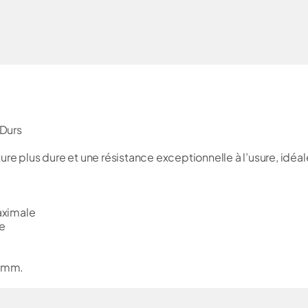
 Durs
re plus dure et une résistance exceptionnelle à l’usure, idéal
aximale
le
,9mm.