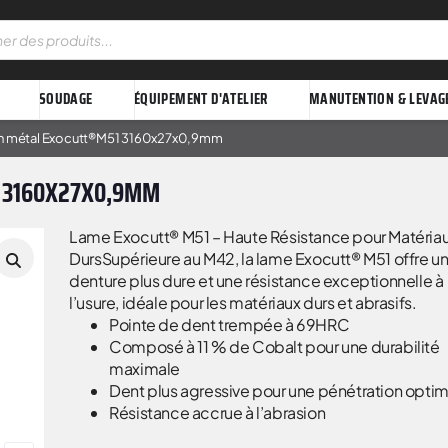
SOUDAGE
ÉQUIPEMENT D'ATELIER
MANUTENTION & LEVAG
ban métal Exocutt®M51 3160x27x0,9mm
1 3160X27X0,9MM
Lame Exocutt® M51 – Haute Résistance pour Matéria
DursSupérieure au M42, la lame Exocutt® M51 offre u
denture plus dure et une résistance exceptionnelle à
l’usure, idéale pour les matériaux durs et abrasifs.
Pointe de dent trempée à 69HRC
Composé à 11 % de Cobalt pour une durabilité
maximale
Dent plus agressive pour une pénétration opti
Résistance accrue à l’abrasion