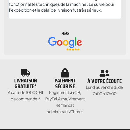
fonctionnalités techniques de la machine . Le suivie pour
plus
l’expédition et le délai de livraison fut très sérieux.
et c
parti
AVIS
LIVRAISON
PAIEMENT
À VOTRE ÉCOUTE
GRATUITE*
SÉCURISÉ
Lundi au vendredi, de
À partir de 1000€ HT
Règlement via CB,
7h00 à 17h00
de commande.*
PayPal, Alma, Virement
et Mandat
administratif/Chorus