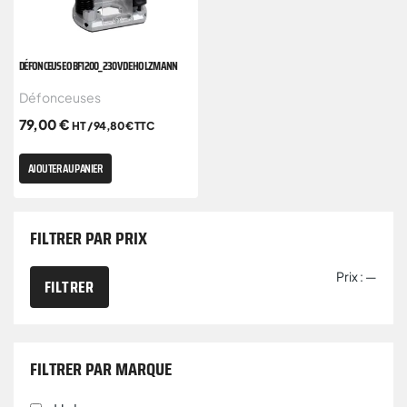
DÉFONCEUSE OBF1200_230V DE HOLZMANN
Défonceuses
79,00
€
HT /
94,80
€
TTC
AJOUTER AU PANIER
FILTRER PAR PRIX
Prix :
—
FILTRER
FILTRER PAR MARQUE