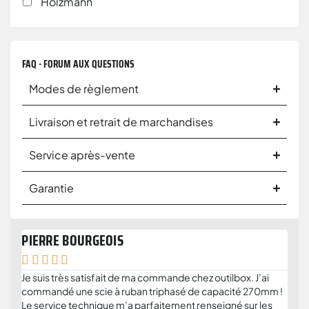
Holzmann
FAQ - FORUM AUX QUESTIONS
Modes de règlement
Livraison et retrait de marchandises
Service après-vente
Garantie
PIERRE BOURGEOIS
ANT







Je suis très satisfait de ma commande chez outilbox. J’ai
Je r
commandé une scie à ruban triphasé de capacité 270mm !
serv
Le service technique m’a parfaitement renseigné sur les
solu