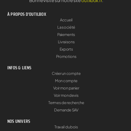
Bonne visite sur notre site
outilbox.fr
.
À PROPOS D'OUTILBOX
Accueil
La société
Paiements
Livraisons
Exports
Promotions
INFOS & LIENS
Créer un compte
Mon compte
Voir mon panier
Voir mon devis
Termes de recherche
Demande SAV
NOS UNIVERS
Travail du bois