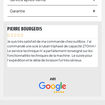
Garantie
PIERRE BOURGEOIS
ANT







Je suis très satisfait de ma commande chez outilbox. J’ai
Je r
commandé une scie à ruban triphasé de capacité 270mm !
serv
Le service technique m’a parfaitement renseigné sur les
solu
fonctionnalités techniques de la machine . Le suivie pour
plus
l’expédition et le délai de livraison fut très sérieux.
et c
parti
AVIS