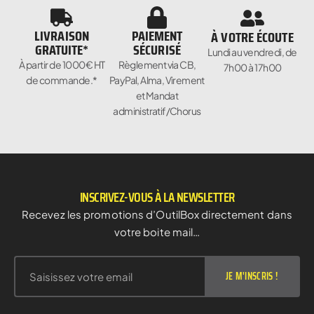
LIVRAISON
PAIEMENT
À VOTRE ÉCOUTE
GRATUITE*
SÉCURISÉ
Lundi au vendredi, de
À partir de 1000€ HT
Règlement via CB,
7h00 à 17h00
de commande.*
PayPal, Alma, Virement
et Mandat
administratif/Chorus
INSCRIVEZ-VOUS À LA NEWSLETTER
Recevez les promotions d’OutilBox directement dans
votre boite mail…
JE M'INSCRIS !