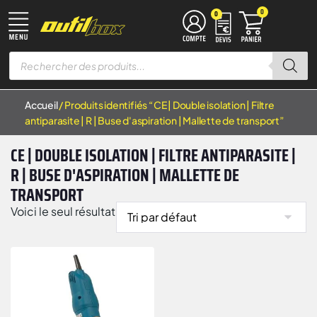
0
0
TRAVAIL DU MÉTAL
MACHINES À BOIS
ÉQUIPEMENT D’ATELIER
MANUTENTION & LEVAGE
DISQUES À LAMELLES
DISQUES À TRONÇONNER
Accueil
/ Produits identifiés “CE | Double isolation | Filtre
antiparasite | R | Buse d'aspiration | Mallette de transport”
CE | DOUBLE ISOLATION | FILTRE ANTIPARASITE |
R | BUSE D'ASPIRATION | MALLETTE DE
TRANSPORT
Voici le seul résultat