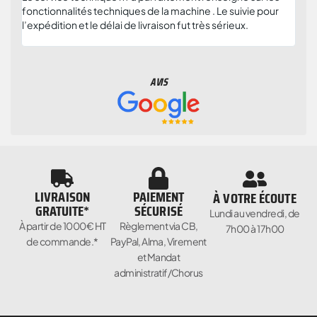
fonctionnalités techniques de la machine . Le suivie pour
plus
l’expédition et le délai de livraison fut très sérieux.
et c
parti
AVIS
LIVRAISON
PAIEMENT
À VOTRE ÉCOUTE
GRATUITE*
SÉCURISÉ
Lundi au vendredi, de
À partir de 1000€ HT
Règlement via CB,
7h00 à 17h00
de commande.*
PayPal, Alma, Virement
et Mandat
administratif/Chorus