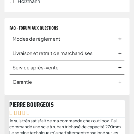
Holzmann
FAQ - FORUM AUX QUESTIONS
Modes de règlement
Livraison et retrait de marchandises
Service après-vente
Garantie
PIERRE BOURGEOIS
ANT







Je suis très satisfait de ma commande chez outilbox. J’ai
Je r
commandé une scie à ruban triphasé de capacité 270mm !
serv
Le service technique m’a parfaitement renseigné sur les
solu