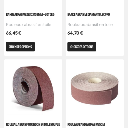
BANDE ABRASIVE 2830X102MM – LOT DE 5
BANDE ABRASIVE DIAMANT FLEX PRO
Rouleaux abrasif en toile
Rouleaux abrasif en toile
66,45
€
64,70
€
CHOIX DES OPTIONS
CHOIX DES OPTIONS
ROULEAU ABRASIF CORINDON EN TOILE SOUPLE
ROULEAU BANDE ABRASIVE 50M