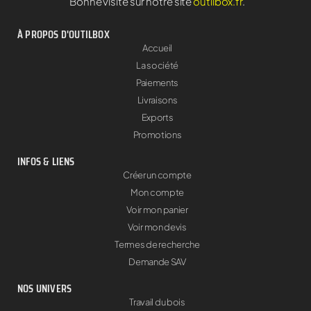
Bonne visite sur notre site
outilbox.fr
.
À PROPOS D'OUTILBOX
Accueil
La société
Paiements
Livraisons
Exports
Promotions
INFOS & LIENS
Créer un compte
Mon compte
Voir mon panier
Voir mon devis
Termes de recherche
Demande SAV
NOS UNIVERS
Travail du bois